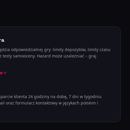
ra
zia odpowiedzialnej gry: limity depozytów, limity czasu
z testy samooceny. Hazard może uzależniać – graj
ów
rcie klienta 24 godziny na dobę, 7 dni w tygodniu
ail oraz formularz kontaktowy w językach polskim i