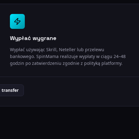
Wypłać wygrane
Wypłać używając Skrill, Neteller lub przelewu
bankowego. SpinMama realizuje wypłaty w ciągu 24–48
godzin po zatwierdzeniu zgodnie z polityką platformy.
 transfer