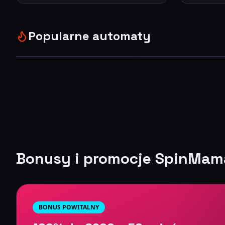
Gonzo's Quest Megaways
Book Of Ra Deluxe 6
Popularne automaty
NetEnt
NetEnt
HOT
Bonusy i promocje SpinMam
BONUS POWITALNY