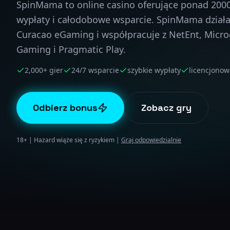
SpinMama to online casino oferujące ponad 2000 
wypłaty i całodobowe wsparcie. SpinMama działa 
Curacao eGaming i współpracuje z NetEnt, Micro
Gaming i Pragmatic Play.
2,000+ gier
24/7 wsparcie
szybkie wypłaty
licencjonow
Odbierz bonus
Zobacz gry
18+ | Hazard wiąże się z ryzykiem |
Graj odpowiedzialnie