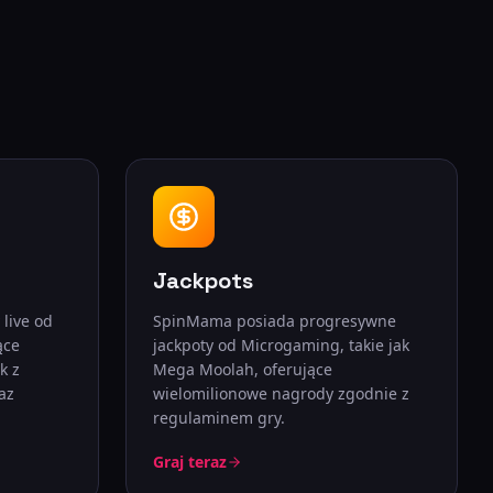
Jackpots
live od
SpinMama posiada progresywne
ące
jackpoty od Microgaming, takie jak
k z
Mega Moolah, oferujące
az
wielomilionowe nagrody zgodnie z
regulaminem gry.
Graj teraz