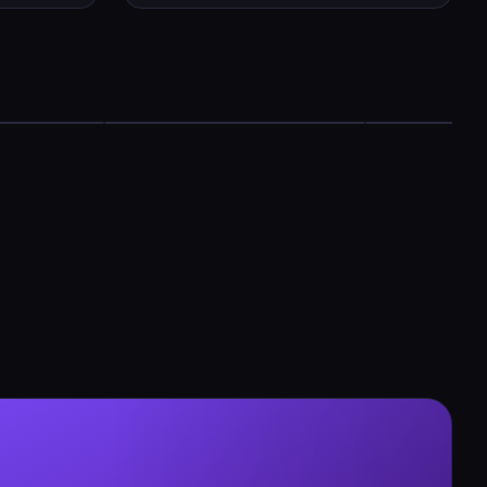
Big Bucks Bandits Megaways
Jammin Jar
NetEnt
NetEnt