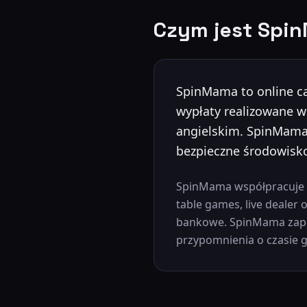
Czym jest Spi
SpinMama to online c
wypłaty realizowane w
angielskim. SpinMama 
bezpieczne środowisko
SpinMama współpracuje z 
table games, live dealer 
bankowe. SpinMama zapew
przypomnienia o czasie g