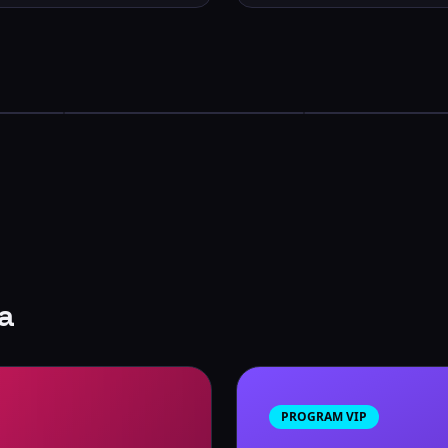
Sweet Alchemy
The Dog House
NetEnt
NetEnt
NOWE
a
PROGRAM VIP